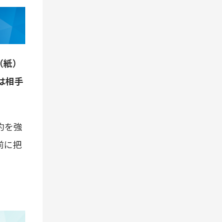
（紙）
は相手
約を強
前に把