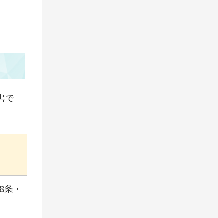
書で
8条・