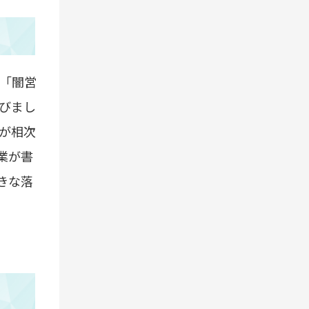
「闇営
びまし
が相次
業が書
きな落