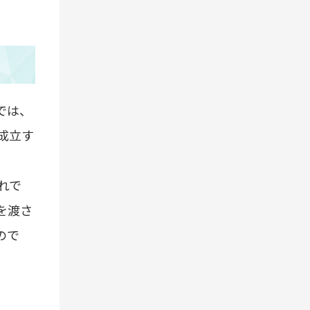
では、
成立す
れで
を渡さ
ので